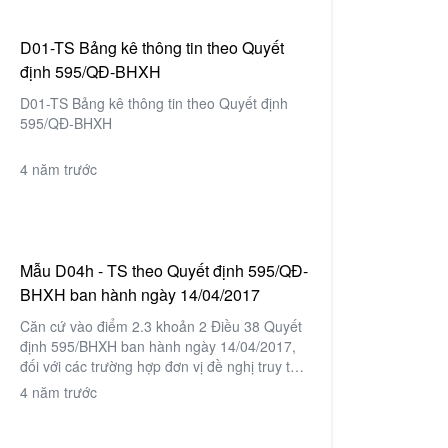
D01-TS Bảng kê thông tin theo Quyết
định 595/QĐ-BHXH
D01-TS Bảng kê thông tin theo Quyết định
595/QĐ-BHXH
4 năm trước
Mẫu D04h - TS theo Quyết định 595/QĐ-
BHXH ban hành ngày 14/04/2017
Căn cứ vào điểm 2.3 khoản 2 Điều 38 Quyết
định 595/BHXH ban hành ngày 14/04/2017,
đối với các trường hợp đơn vị đề nghị truy thu
cộng nối thời gian dưới 6 tháng theo mẫu
4 năm trước
–
D04h-TS hoặc kết luận kiểm tra.
–