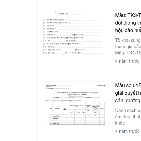
Mẫu: TK3-T
đổi thông t
hội, bảo hi
Tờ khai cung 
tham gia bảo
Mẫu: TK3-TS
số: 959/QĐ-
4 năm trước
hiểm xã hội 
Mẫu số 01B
giải quyết 
sản, dưỡng
Danh sách đề
ốm đau, thai
khỏe
4 năm trước