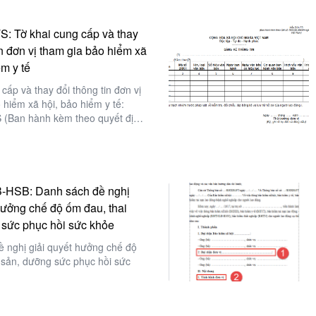
S: Tờ khai cung cấp và thay
in đơn vị tham gia bảo hiểm xã
ểm y tế
cấp và thay đổi thông tin đơn vị
 hiểm xã hội, bảo hiểm y tế:
 (Ban hành kèm theo quyết định
BHXH ngày 09/9/2015 của Bảo
Việt Nam)
-HSB: Danh sách đề nghị
hưởng chế độ ốm đau, thai
 sức phục hồi sức khỏe
 nghị giải quyết hưởng chế độ
 sản, dưỡng sức phục hồi sức