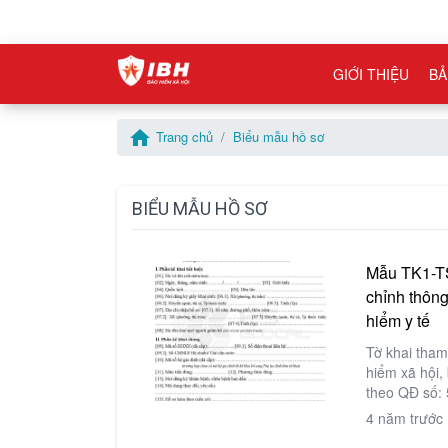
GIỚI THIỆU
BẢ
home
Trang chủ
Biểu mẫu hồ sơ
BIỂU MẪU HỒ SƠ
Mẫu TK1-TS
chỉnh thông
hiểm y tế
Tờ khai tham
hiểm xã hội,
theo QĐ số:
của BHXH Vi
4 năm trước