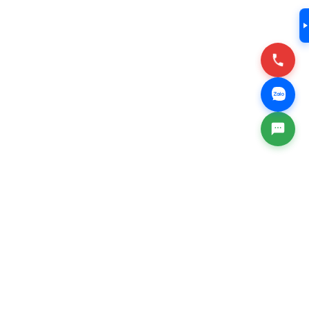
Địa chỉ doanh nghiệp
*
Danh mục hỗ trợ
*
Chọn sản phẩm/dịch vụ mua
*
Loại yêu cầu
*
Tôi đã đọc và xác nhận
Chính sách bảo vệ dữ liệu cá
Tôi đã đọc và xác nhận
Chính sách bảo vệ dữ
nhân
liệu cá nhân
ÊN HỆ & ĐÓNG GÓP Ý KIẾN