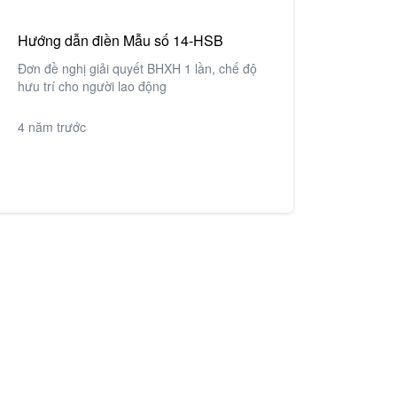
Vui lòng điền thông tin yêu cầu mua hàng
Hướng dẫn điền Mẫu số 14-HSB
Điền thông tin để gửi yêu cầu hỗ trợ
Mã số thuế
*
Đơn đề nghị giải quyết BHXH 1 lần, chế độ
Mã số thuế
*
hưu trí cho người lao động
Tên công ty
*
4 năm trước
Họ và tên
*
Họ và tên người liên hệ
*
Số điện thoại
*
Số điện thoại
*
Email
*
Email
*
Chọn dịch vụ cần hỗ trợ
*