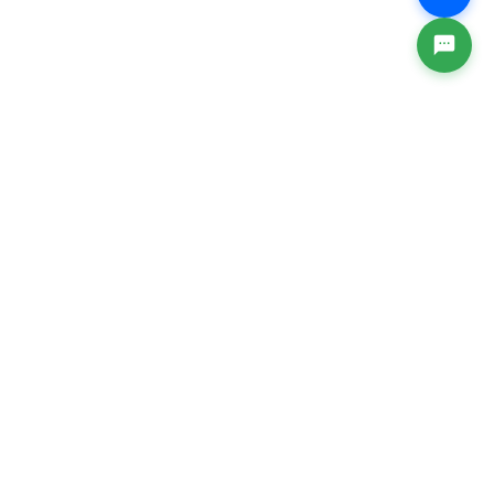
CÔNG TY CỔ PHẦN ICORP
Trụ sở chính: Số 10/21 Phố Trương Công Giai, Phường
Cầu Giấy, Thành phố Hà Nội, Việt Nam
VPGD: Tầng 5, Toà nhà SANNAM, Số 78 Phố Duy Tân,
Phường Cầu Giấy, Thành Phố Hà Nội, Việt Nam.
Hotline: 1900.0099
Email: baohiemxahoi@ivan.vn