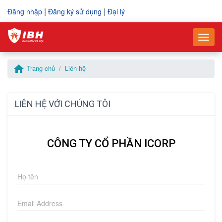
|
|
Đăng nhập
Đăng ký sử dụng
Đại lý
–
–
Togg
Vui lòng điền thông tin yêu cầu mua hàng
Điền thông tin để gửi yêu cầu hỗ trợ
home
Trang chủ
Liên hệ
Mã số thuế
Mã số thuế
*
*
LIÊN HỆ VỚI CHÚNG TÔI
Tên công ty
Họ và tên
*
*
CÔNG TY CỔ PHẦN ICORP
Họ và tên người liên hệ
Số điện thoại
*
*
Họ tên
Số điện thoại
Email
*
*
Email Address