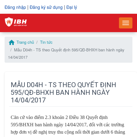
|
|
Đăng nhập
Đăng ký sử dụng
Đại lý
–
–
Togg
Vui lòng điền thông tin yêu cầu mua hàng
Điền thông tin để gửi yêu cầu hỗ trợ
home
Trang chủ
Tin tức
Mã số thuế
Mã số thuế
*
*
Mẫu D04h - TS theo Quyết định 595/QĐ-BHXH ban hành ngày
14/04/2017
Tên công ty
Họ và tên
*
*
MẪU D04H - TS THEO QUYẾT ĐỊNH
595/QĐ-BHXH BAN HÀNH NGÀY
Họ và tên người liên hệ
Số điện thoại
*
*
14/04/2017
Căn cứ vào điểm 2.3 khoản 2 Điều 38 Quyết định
Số điện thoại
Email
*
*
595/BHXH ban hành ngày 14/04/2017, đối với các trường
hợp đơn vị đề nghị truy thu cộng nối thời gian dưới 6 tháng