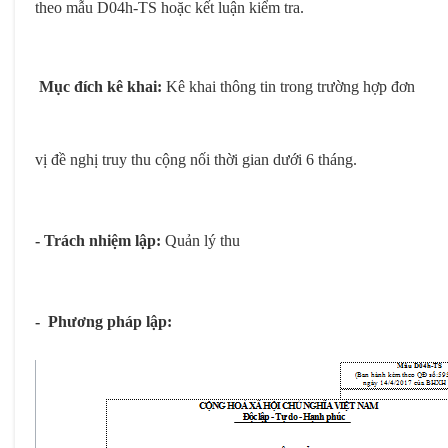
theo mẫu D04h-TS hoặc kết luận kiểm tra.
Email
Chọn dịch vụ cần hỗ trợ
*
*
Mục đích kê khai:
Kê khai thông tin trong trường hợp đơn
Địa chỉ doanh nghiệp
Danh mục hỗ trợ
*
*
vị đề nghị truy thu cộng nối thời gian dưới 6 tháng.
Loại yêu cầu
*
Chọn sản phẩm/dịch vụ mua
*
- Trách nhiệm lập:
Quản lý thu
- Phương pháp lập:
Tôi đã đọc và xác nhận
Chính sách bảo vệ dữ
liệu cá nhân
Tôi đã đọc và xác nhận
Chính sách bảo vệ dữ liệu cá
nhân