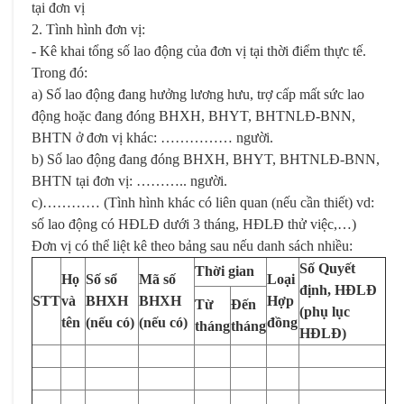
tại đơn vị
2. Tình hình đơn vị:
- Kê khai tổng số lao động của đơn vị tại thời điểm thực tế.
Trong đó:
a) Số lao động đang hưởng lương hưu, trợ cấp mất sức lao
động hoặc đang đóng BHXH, BHYT, BHTNLĐ-BNN,
BHTN ở đơn vị khác: …………… người.
b) Số lao động đang đóng BHXH, BHYT, BHTNLĐ-BNN,
BHTN tại đơn vị: ……….. người.
c)………… (Tình hình khác có liên quan (nếu cần thiết) vd:
số lao động có HĐLĐ dưới 3 tháng, HĐLĐ thử việc,…)
Đơn vị có thể liệt kê theo bảng sau nếu danh sách nhiều:
Số Quyết
Thời gian
Họ
Số sổ
Mã số
Loại
định, HĐLĐ
STT
và
BHXH
BHXH
Hợp
Từ
Đến
(phụ lục
tên
(nếu có)
(nếu có)
đồng
tháng
tháng
HĐLĐ)