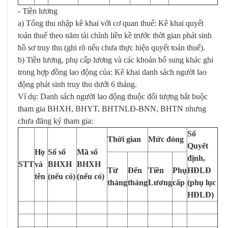
- Tiền lương
a) Tổng thu nhập kê khai với cơ quan thuế: Kê khai quyết
toán thuế theo năm tài chính liền kề trước thời gian phát sinh
hồ sơ truy thu (ghi rõ nếu chưa thực hiện quyết toán thuế).
b) Tiền lương, phụ cấp lương và các khoản bổ sung khác ghi
trong hợp đồng lao động của: Kê khai danh sách người lao
động phát sinh truy thu dưới 6 tháng.
Ví dụ: Danh sách người lao động thuộc đối tượng bắt buộc
tham gia BHXH, BHYT, BHTNLĐ-BNN, BHTN nhưng
chưa đăng ký tham gia:
Số
Thời gian
Mức đóng
Quyết
Họ
Số sổ
Mã số
định,
STT
và
BHXH
BHXH
Từ
Đến
Tiền
Phụ
HĐLĐ
tên
(nếu có)
(nếu có)
tháng
tháng
Lương
cấp
(phụ lục
HĐLĐ)