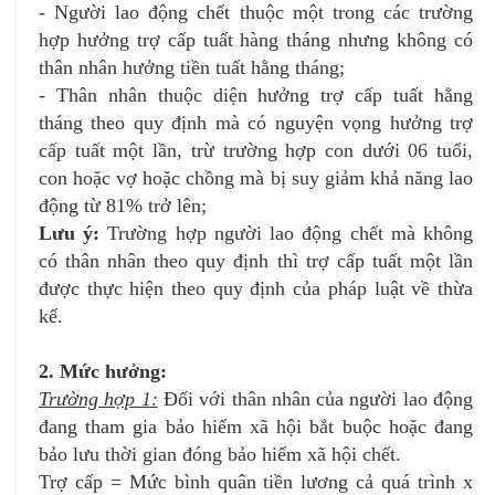
- Người lao động chết thuộc một trong các trường
Email
Chọn dịch vụ cần hỗ trợ
*
*
hợp hưởng trợ cấp tuất hàng tháng nhưng không có
thân nhân hưởng tiền tuất hằng tháng;
- Thân nhân thuộc diện hưởng trợ cấp tuất hằng
Địa chỉ doanh nghiệp
Danh mục hỗ trợ
*
*
tháng theo quy định mà có nguyện vọng hưởng trợ
cấp tuất một lần, trừ trường hợp con dưới 06 tuổi,
con hoặc vợ hoặc chồng mà bị suy giảm khả năng lao
động từ 81% trở lên;
Loại yêu cầu
*
Lưu ý:
Trường hợp người lao động chết mà không
Chọn sản phẩm/dịch vụ mua
*
có thân nhân theo quy định thì trợ cấp tuất một lần
được thực hiện theo quy định của pháp luật về thừa
kế.
2. Mức hưởng:
Trường hợp 1:
Đối với thân nhân của người lao động
Tôi đã đọc và xác nhận
Chính sách bảo vệ dữ
liệu cá nhân
Tôi đã đọc và xác nhận
Chính sách bảo vệ dữ liệu cá
đang tham gia bảo hiểm xã hội bắt buộc hoặc đang
nhân
bảo lưu thời gian đóng bảo hiểm xã hội chết.
Trợ cấp = Mức bình quân tiền lương cả quá trình x