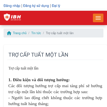
|
|
Đăng nhập
Đăng ký sử dụng
Đại lý
–
–
Togg
Vui lòng điền thông tin yêu cầu mua hàng
Điền thông tin để gửi yêu cầu hỗ trợ
home
Trang chủ
Tin tức
Trợ cấp tuất một lần
Mã số thuế
Mã số thuế
*
*
TRỢ CẤP TUẤT MỘT LẦN
Tên công ty
Họ và tên
*
*
Trợ cấp tuất một lần
Họ và tên người liên hệ
Số điện thoại
*
*
1. Điều kiện và đối tượng hưởng:
Các đối tượng hưởng trợ cấp mai táng phí sẽ hưởng
trợ cấp một lần khi thuộc các trường hợp sau:
Số điện thoại
Email
*
*
- Người lao động chết không thuộc các trường hợp
hưởng tuất hàng tháng;