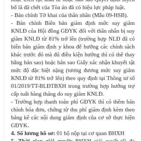
bố là đã chết của Tòa án đã có hiệu lực pháp luật.
- Bản chính Tờ khai của thân nhân (Mẫu 09-HSB).
- Bản chính Biên bản giám định mức suy giảm
KNLĐ của Hội đồng GĐYK đối với thân nhân bị suy
giảm KNLĐ từ 81% trở lên (trường hợp NLĐ đã có
biên bản giám định y khoa để hưởng các chính sách
khác trước đó mà đủ điều kiện hưởng thì có thể thay
bằng bản sao) hoặc bản sao Giấy xác nhận khuyết tật
mức độ đặc biệt nặng (tương đương mức suy giảm
KNLĐ từ 81% trở lên) theo quy định tại Thông tư số
01/2019/TT-BLĐTBXH trong trường hợp hưởng trợ
cấp tuất hàng tháng do suy giảm KNLĐ.
- Trường hợp thanh toán phí GĐYK thì có thêm bản
chính hóa đơn, chứng từ thu phí giám định kèm theo
bảng kê các nội dung giám định của cơ sở thực hiện
GĐYK.
4. Số lương hồ sơ:
01 bộ nộp tại cơ quan BHXH
5.
Thời gian giải quyết:
BHXH giải quyết tối đa