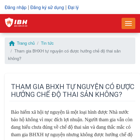
|
|
Đăng nhập
Đăng ký sử dụng
Đại lý
–
–
Togg
Điền thông tin để gửi yêu cầu hỗ trợ
Vui lòng điền thông tin yêu cầu mua hàng
home
Trang chủ
Tin tức
Mã số thuế
Mã số thuế
*
*
Tham gia BHXH tự nguyện có được hưởng chế độ thai sản
không?
Họ và tên
Tên công ty
*
*
THAM GIA BHXH TỰ NGUYỆN CÓ ĐƯỢC
HƯỞNG CHẾ ĐỘ THAI SẢN KHÔNG?
Số điện thoại
Họ và tên người liên hệ
*
*
Bảo hiểm xã hội tự nguyện là một loại hình được Nhà nước
bảo hộ không vì mục đích lợi nhuận. Người tham gia vẫn còn
Email
Số điện thoại
*
*
đang hiểu chưa đúng về chế độ thai sản và đang thắc mắc có
tham gia BHXH tự nguyện nhưng không được hưởng chế độ