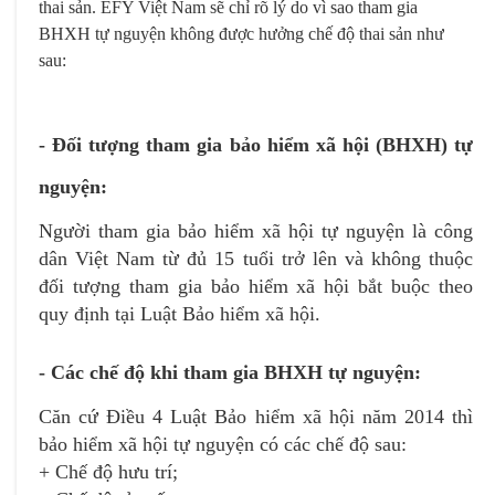
thai sản. EFY Việt Nam sẽ chỉ rõ lý do vì sao tham gia
Chọn dịch vụ cần hỗ trợ
Email
*
*
BHXH tự nguyện không được hưởng chế độ thai sản như
sau:
Danh mục hỗ trợ
Địa chỉ doanh nghiệp
*
*
- Đối tượng tham gia bảo hiểm xã hội (BHXH) tự
nguyện:
Loại yêu cầu
*
Người tham gia bảo hiểm xã hội tự nguyện là công
Chọn sản phẩm/dịch vụ mua
*
dân Việt Nam từ đủ 15 tuổi trở lên và không thuộc
đối tượng tham gia bảo hiểm xã hội bắt buộc theo
quy định tại Luật Bảo hiểm xã hội.
- Các chế độ khi tham gia BHXH tự nguyện:
Tôi đã đọc và xác nhận
Chính sách bảo vệ dữ
Căn cứ Điều 4 Luật Bảo hiểm xã hội năm 2014 thì
liệu cá nhân
Tôi đã đọc và xác nhận
Chính sách bảo vệ dữ liệu cá
bảo hiểm xã hội tự nguyện có các chế độ sau:
nhân
+ Chế độ hưu trí;