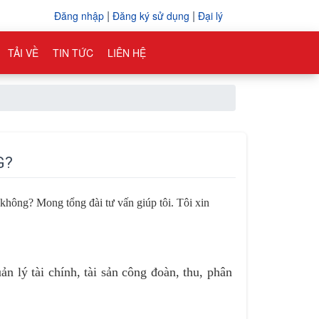
|
|
Đăng nhập
Đăng ký sử dụng
Đại lý
TẢI VỀ
TIN TỨC
LIÊN HỆ
G?
không? Mong tổng đài tư vấn giúp tôi. Tôi xin
 lý tài chính, tài sản công đoàn, thu, phân