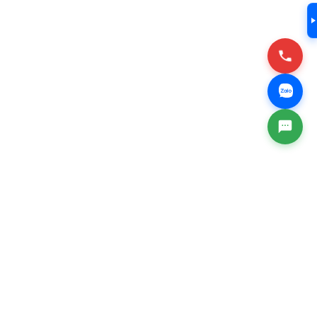
Địa chỉ doanh nghiệp
*
Danh mục hỗ trợ
*
Chọn sản phẩm/dịch vụ mua
*
Loại yêu cầu
*
Tôi đã đọc và xác nhận
Chính sách bảo vệ dữ liệu cá
Tôi đã đọc và xác nhận
Chính sách bảo vệ dữ
nhân
liệu cá nhân
ÊN HỆ & ĐÓNG GÓP Ý KIẾN