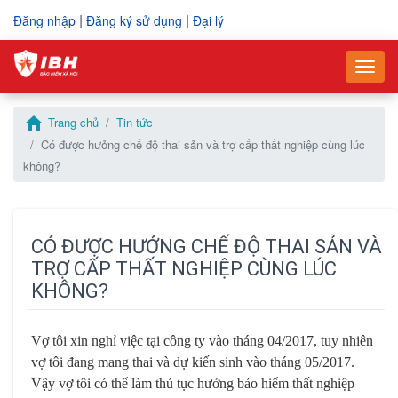
|
|
Đăng nhập
Đăng ký sử dụng
Đại lý
–
–
Togg
Vui lòng điền thông tin yêu cầu mua hàng
Điền thông tin để gửi yêu cầu hỗ trợ
home
Trang chủ
Tin tức
Mã số thuế
Mã số thuế
*
*
Có được hưởng chế độ thai sản và trợ cấp thất nghiệp cùng lúc
không?
Tên công ty
Họ và tên
*
*
CÓ ĐƯỢC HƯỞNG CHẾ ĐỘ THAI SẢN VÀ
TRỢ CẤP THẤT NGHIỆP CÙNG LÚC
Họ và tên người liên hệ
Số điện thoại
*
*
KHÔNG?
Vợ tôi xin nghỉ việc tại công ty vào tháng 04/2017, tuy nhiên
Số điện thoại
Email
*
*
vợ tôi đang mang thai và dự kiến sinh vào tháng 05/2017.
Vậy vợ tôi có thể làm thủ tục hưởng bảo hiểm thất nghiệp