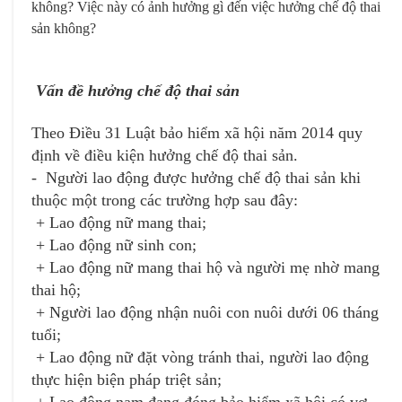
không? Việc này có ảnh hưởng gì đến việc hưởng chế độ thai
Email
Chọn dịch vụ cần hỗ trợ
*
*
sản không?
Vấn đề hưởng chế độ thai sản
Địa chỉ doanh nghiệp
Danh mục hỗ trợ
*
*
Theo Điều 31 Luật bảo hiểm xã hội năm 2014 quy
định về điều kiện hưởng chế độ thai sản.
Loại yêu cầu
*
- Người lao động được hưởng chế độ thai sản khi
Chọn sản phẩm/dịch vụ mua
*
thuộc một trong các trường hợp sau đây:
+ Lao động nữ mang thai;
+ Lao động nữ sinh con;
+ Lao động nữ mang thai hộ và người mẹ nhờ mang
thai hộ;
+ Người lao động nhận nuôi con nuôi dưới 06 tháng
Tôi đã đọc và xác nhận
Chính sách bảo vệ dữ
tuổi;
liệu cá nhân
Tôi đã đọc và xác nhận
Chính sách bảo vệ dữ liệu cá
+ Lao động nữ đặt vòng tránh thai, người lao động
nhân
thực hiện biện pháp triệt sản;
+ Lao động nam đang đóng bảo hiểm xã hội có vợ