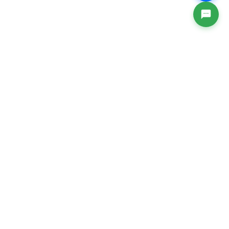
CÔNG TY CỔ PHẦN ICORP
Trụ sở chính: Số 10/21 Phố Trương Công Giai, Phường
Cầu Giấy, Thành phố Hà Nội, Việt Nam
VPGD: Tầng 5, Toà nhà SANNAM, Số 78 Phố Duy Tân,
Phường Cầu Giấy, Thành Phố Hà Nội, Việt Nam.
Hotline: 1900.0099
Email: baohiemxahoi@ivan.vn