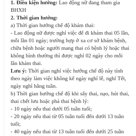
1. Điều kiện hưởng:
Lao động nữ đang tham gia
Email
Chọn dịch vụ cần hỗ trợ
*
*
BHXH
2. Thời gian hưởng:
a) Thời gian hưởng chế độ khám thai:
- Lao động nữ được nghỉ việc để đi khám thai 05 lần,
Địa chỉ doanh nghiệp
Danh mục hỗ trợ
*
*
mỗi lần 01 ngày; trường hợp ở xa cơ sở khám bệnh,
chữa bệnh hoặc người mang thai có bệnh lý hoặc thai
không bình thường thì được nghỉ 02 ngày cho mỗi
Loại yêu cầu
*
lần khám thai.
Chọn sản phẩm/dịch vụ mua
*
Lưu ý:
Thời gian nghỉ việc hưởng chế độ này tính
theo ngày làm việc không kể ngày nghỉ lễ, nghỉ Tết,
ngày nghỉ hằng tuần.
b) Thời gian hưởng chế độ khi sẩy thai, nạo, hút thai,
thai chết lưu hoặc phá thai bệnh lý:
- 10 ngày nếu thai dưới 05 tuần tuổi;
Tôi đã đọc và xác nhận
Chính sách bảo vệ dữ
- 20 ngày nếu thai từ 05 tuần tuổi đến dưới 13 tuần
liệu cá nhân
Tôi đã đọc và xác nhận
Chính sách bảo vệ dữ liệu cá
nhân
tuổi;
- 40 ngày nếu thai từ 13 tuần tuổi đến dưới 25 tuần