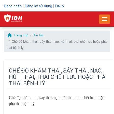
|
|
Đăng nhập
Đăng ký sử dụng
Đại lý
–
–
Togg
Vui lòng điền thông tin yêu cầu mua hàng
Điền thông tin để gửi yêu cầu hỗ trợ
home
Trang chủ
Tin tức
Mã số thuế
Mã số thuế
*
*
Chế độ khám thai, sảy thai, nạo, hút thai, thai chết lưu hoặc phá
thai bệnh lý
Tên công ty
Họ và tên
*
*
CHẾ ĐỘ KHÁM THAI, SẢY THAI, NẠO,
HÚT THAI, THAI CHẾT LƯU HOẶC PHÁ
Họ và tên người liên hệ
Số điện thoại
*
*
THAI BỆNH LÝ
Chế độ khám thai, sảy thai, nạo, hút thai, thai chết lưu hoặc
Số điện thoại
Email
*
*
phá thai bệnh lý