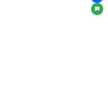
CÔNG TY CỔ PHẦN ICORP
Trụ sở chính: Số 10/21 Phố Trương Công Giai, Phường
Cầu Giấy, Thành phố Hà Nội, Việt Nam
VPGD: Tầng 5, Toà nhà SANNAM, Số 78 Phố Duy Tân,
Phường Cầu Giấy, Thành Phố Hà Nội, Việt Nam.
Hotline: 1900.0099
Email: baohiemxahoi@ivan.vn