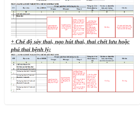
+ Chế độ sảy thai, nạo hút thai, thai chết lưu hoặc
phá thai bệnh lý: