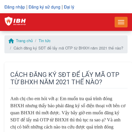
|
|
Đăng nhập
Đăng ký sử dụng
Đại lý
–
–
Togg
Điền thông tin để gửi yêu cầu hỗ trợ
Vui lòng điền thông tin yêu cầu mua hàng
home
Trang chủ
Tin tức
Mã số thuế
Mã số thuế
*
*
Cách đăng ký SĐT để lấy mã OTP từ BHXH năm 2021 thế nào?
Họ và tên
Tên công ty
*
*
CÁCH ĐĂNG KÝ SĐT ĐỂ LẤY MÃ OTP
TỪ BHXH NĂM 2021 THẾ NÀO?
Số điện thoại
Họ và tên người liên hệ
*
*
Anh chị cho em hỏi với ạ: Em muốn tra quá trình đóng
BHXH nhưng thấy bảo phải đăng ký số điện thoại với bên cơ
quan BHXH thì mới được. Vậy bây giờ em muốn đăng ký
Email
Số điện thoại
*
*
SĐT để lấy mã OTP từ BHXH thì thủ tục ra sao ạ? Và anh
chị có biết những cách nào tra cứu được quá trình đóng