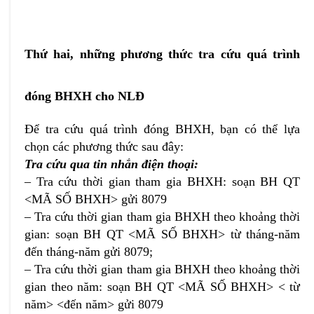
Thứ hai, những phương thức tra cứu quá trình
đóng BHXH cho NLĐ
Để tra cứu quá trình đóng BHXH, bạn có thể lựa
chọn các phương thức sau đây:
Tra cứu qua tin nhắn điện thoại:
– Tra cứu thời gian tham gia BHXH: soạn BH QT
<MÃ SỐ BHXH> gửi 8079
– Tra cứu thời gian tham gia BHXH theo khoảng thời
gian: soạn BH QT <MÃ SỐ BHXH> từ tháng-năm
đến tháng-năm gửi 8079;
– Tra cứu thời gian tham gia BHXH theo khoảng thời
gian theo năm: soạn BH QT <MÃ SỐ BHXH> < từ
năm> <đến năm> gửi 8079