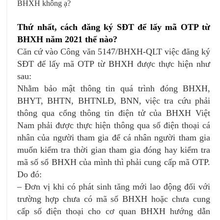
BHXH không ạ?
Chọn dịch vụ cần hỗ trợ
Email
*
*
Thứ nhất, cách đăng ký SĐT để lấy mã OTP từ
BHXH năm 2021 thế nào?
Căn cứ vào Công văn 5147/BHXH-QLT việc đăng ký
Danh mục hỗ trợ
Địa chỉ doanh nghiệp
*
*
SĐT để lấy mã OTP từ BHXH được thực hiện như
sau:
Nhằm bảo mật thông tin quá trình đóng BHXH,
Loại yêu cầu
*
BHYT, BHTN, BHTNLĐ, BNN, việc tra cứu phải
Chọn sản phẩm/dịch vụ mua
*
thông qua cổng thông tin điện tử của BHXH Việt
Nam phải được thực hiện thông qua số điện thoại cá
nhân của người tham gia để cá nhân người tham gia
muốn kiểm tra thời gian tham gia đóng hay kiểm tra
mã số sổ BHXH của mình thì phải cung cấp mã OTP.
Do đó:
Tôi đã đọc và xác nhận
Chính sách bảo vệ dữ
– Đơn vị khi có phát sinh tăng mới lao động đối với
liệu cá nhân
Tôi đã đọc và xác nhận
Chính sách bảo vệ dữ liệu cá
nhân
trường hợp chưa có mã số BHXH hoặc chưa cung
cấp số điện thoại cho cơ quan BHXH hướng dẫn